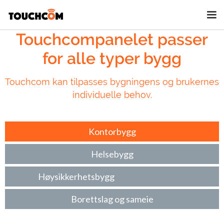
Touchcompanelet passer
for alle typer bygg
Touchcom kan tilpasses bygningens og brukernes
individuelle behov.
Kontorbygg
Helsebygg
Høysikkerhetsbygg
Borettslag og sameie